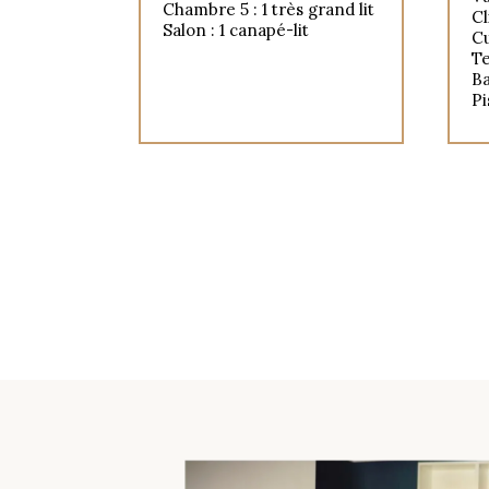
Chambre 5 : 1 très grand lit
Cl
Salon : 1 canapé-lit
Cu
Te
Ba
Pi