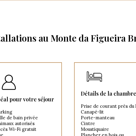
tallations au Monte da Figueira B
Détails de la chambr
déal pour votre séjour
Prise de courant près du l
rking
Canapé-lit
lle de bain privée
Porte-manteau
imaux autorisés
Cintre
cès Wi-Fi gratuit
Moustiquaire
ue
Plancher en bois ou